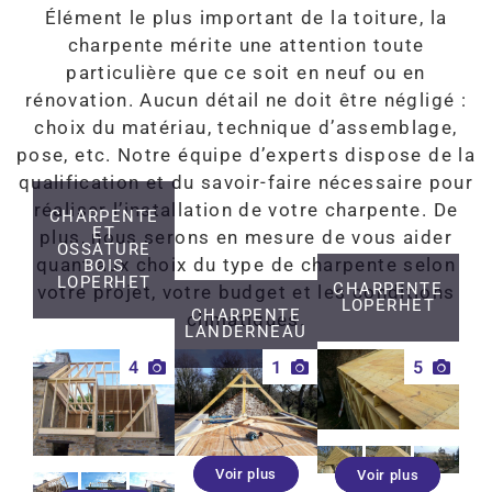
Élément le plus important de la toiture, la
charpente mérite une attention toute
particulière que ce soit en neuf ou en
rénovation. Aucun détail ne doit être négligé :
choix du matériau, technique d’assemblage,
pose, etc. Notre équipe d’experts dispose de la
qualification et du savoir-faire nécessaire pour
réaliser l’installation de votre charpente. De
CHARPENTE
ET
plus, nous serons en mesure de vous aider
OSSATURE
quant aux choix du type de charpente selon
BOIS
LOPERHET
CHARPENTE
votre projet, votre budget et les conditions
LOPERHET
CHARPENTE
climatiques.
LANDERNEAU
4
1
5
Voir plus
Voir plus