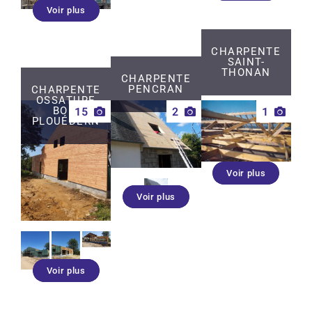
Voir plus
CHARPENTE
SAINT-
THONAN
CHARPENTE
PENCRAN
CHARPENTE
OSSATURE
15
2
1
BOIS
PLOUÉDERN
Voir plus
Voir plus
Voir plus