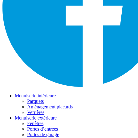
Menuiserie intérieure
Parquets
Aménagement placards
Verrières
Menuiserie extérieure
Fenêtres
Portes d’entrées
Portes de garage