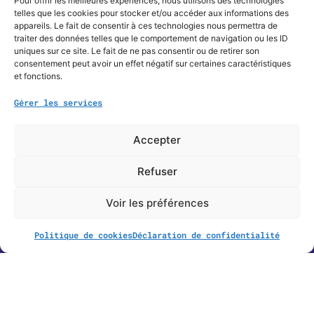
Pour offrir les meilleures expériences, nous utilisons des technologies
telles que les cookies pour stocker et/ou accéder aux informations des
appareils. Le fait de consentir à ces technologies nous permettra de
Contactez-nous
traiter des données telles que le comportement de navigation ou les ID
uniques sur ce site. Le fait de ne pas consentir ou de retirer son
consentement peut avoir un effet négatif sur certaines caractéristiques
Nom
*
et fonctions.
Gérer les services
E-
mail
*
Accepter
Téléphone
*
Refuser
Sujet
*
Voir les préférences
Message
*
Politique de cookies
Déclaration de confidentialité