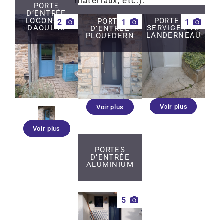
matériaux, etc.).
PORTE
D’ENTRÉE
2
1
1
LOGONNA-
PORTE DE
PORTE
DAOULAS
SERVICE PVC
D’ENTRÉE
LANDERNEAU
PLOUÉDERN
Voir plus
Voir plus
Voir plus
PORTES
D’ENTRÉE
ALUMINIUM
5