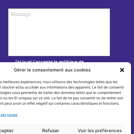
Message
*
J’ai lu et j'accepte la politique de
confidentialité de ce site.
*
Gérer le consentement aux cookies
Accepter
les meilleures expériences, nous utilisons des technologies telles que les
hCaptcha
 stocker et/ou accéder aux informations des appareils. Le fait de consentir
ologies nous permettra de traiter des données telles que le comportement
n ou les ID uniques sur ce site. Le fait de ne pas consentir ou de retirer son
 peut avoir un effet négatif sur certaines caractéristiques et fonctions.
 services
cepter
Refuser
Voir les préférences