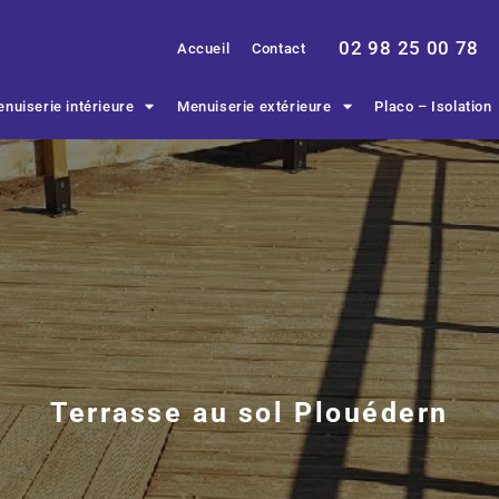
02 98 25 00 78
Accueil
Contact
nuiserie intérieure
Menuiserie extérieure
Placo – Isolation
Terrasse au sol Plouédern