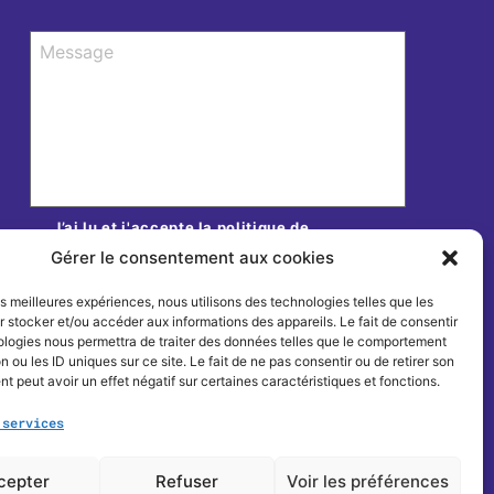
Message
*
J’ai lu et j'accepte la politique de
confidentialité de ce site.
*
Gérer le consentement aux cookies
Accepter
les meilleures expériences, nous utilisons des technologies telles que les
hCaptcha
 stocker et/ou accéder aux informations des appareils. Le fait de consentir
ologies nous permettra de traiter des données telles que le comportement
n ou les ID uniques sur ce site. Le fait de ne pas consentir ou de retirer son
 peut avoir un effet négatif sur certaines caractéristiques et fonctions.
 services
cepter
Refuser
Voir les préférences