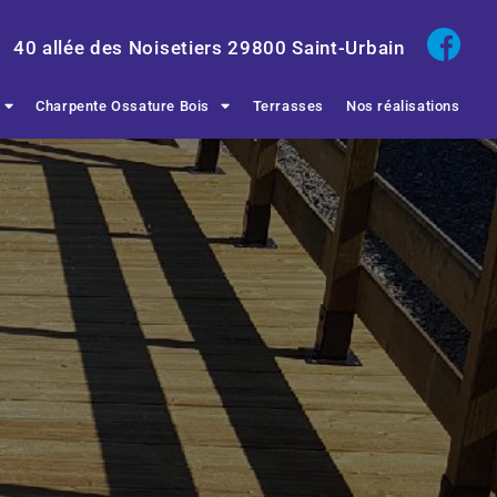
40 allée des Noisetiers
29800
Saint-Urbain
Charpente Ossature Bois
Terrasses
Nos réalisations